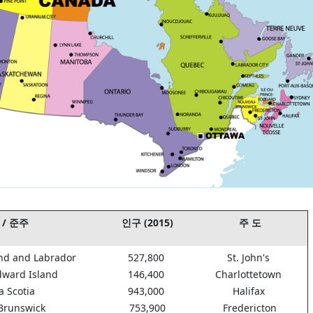
 / 준주
인구 (2015)
주 도
nd and Labrador
527,800
St. John's
dward Island
146,400
Charlottetown
a Scotia
943,000
Halifax
Brunswick
753,900
Fredericton