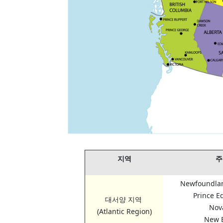
지역
주
Newfoundla
Prince E
대서양 지역
Nov
(Atlantic Region)
New 