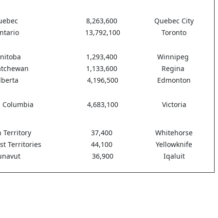
uebec
8,263,600
Quebec City
ntario
13,792,100
Toronto
nitoba
1,293,400
Winnipeg
atchewan
1,133,600
Regina
lberta
4,196,500
Edmonton
h Columbia
4,683,100
Victoria
 Territory
37,400
Whitehorse
t Territories
44,100
Yellowknife
unavut
36,900
Iqaluit