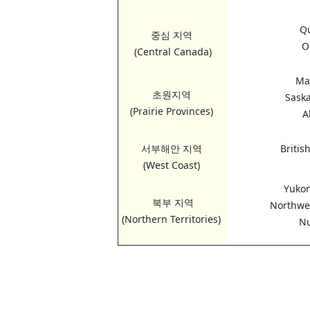
Q
중심 지역
O
(Central Canada)
Ma
초원지역
Sask
(Prairie Provinces)
A
서부해안 지역
Britis
(West Coast)
Yukon
북부 지역
Northwes
(Northern Territories)
N