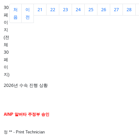
30
처
이
21
22
23
24
25
26
27
28
페
음
전
이
지
(전
축하합니다!
체
30
영주권 최종 승인되셨습니다.
페
이
박 ***- Express Entry
지)
2019년 8월 접수→2020년 01월 최종 승인
2026년 수속 진행 상황
AINP
알버타
주정부
승인
정 ** - Print Technician